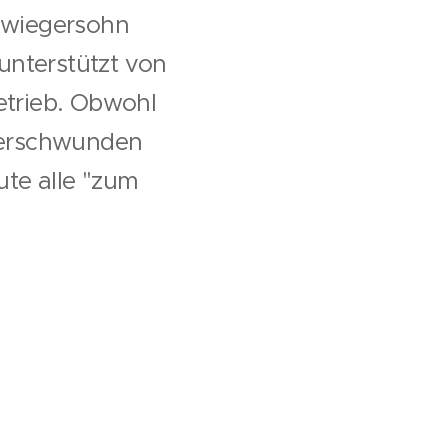
chwiegersohn
 unterstützt von
etrieb. Obwohl
 verschwunden
ute alle "zum