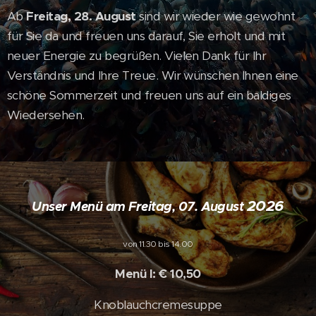
Ab
Freitag, 28. August
sind wir wieder wie gewohnt
für Sie da und freuen uns darauf, Sie erholt und mit
neuer Energie zu begrüßen. Vielen Dank für Ihr
Verständnis und Ihre Treue. Wir wünschen Ihnen eine
schöne Sommerzeit und freuen uns auf ein baldiges
Wiedersehen.
2026
Unser Menü am Freitag, 07. August
von 11.30 bis 14.00
Menü I: € 10,50
Knoblauchcremesuppe